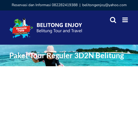
Skip
Reservasi dan Informasi 082282419388
|
belitongenjoy@yahoo.com
to
content
Paket Tour Reguler 3D2N Belitung
View
Larger
Image