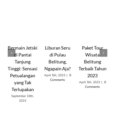
Bermain Jetski
Liburan Seru
Paket Tour
di Pantai
di Pulau
Wisata
Tanjung
Belitung,
Belitung
Tinggi: Sensasi
Ngapain Aja?
Terbaik Tahun
Petualangan
2023
April 5th, 2023
|
0
M
Comments
yang Tak
April 5th, 2023
|
0
Comments
Terlupakan
September 16th,
2023