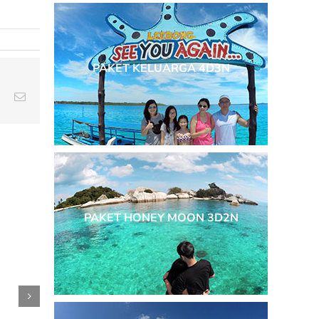
PAKET KELUARGA 4D3N
est
Vk
Email
PAKET HONEY MOON 3D2N