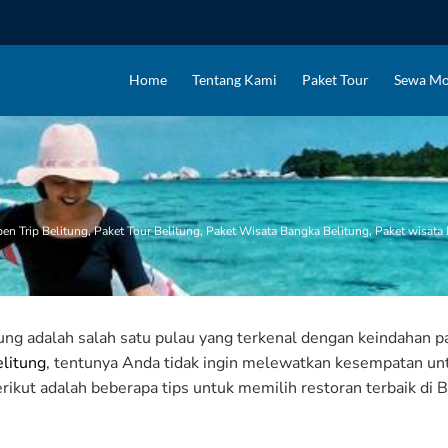
Home
Tentang Kami
Paket Tour
Sewa Mo
en Trip Belitung
,
Paket Tour Belitung
,
Paket Wisata Bangka Belitung
,
Paket wisata 
ung adalah salah satu pulau yang terkenal dengan keindahan p
litung
, tentunya Anda tidak ingin melewatkan kesempatan un
rikut adalah beberapa tips untuk memilih restoran terbaik di B