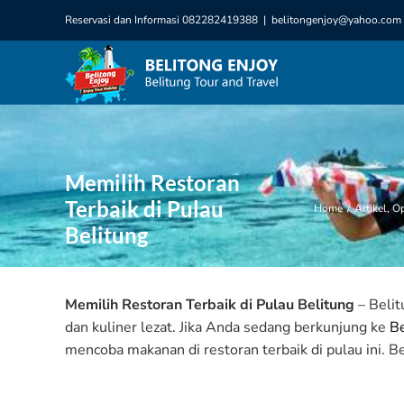
Skip
Reservasi dan Informasi 082282419388
|
belitongenjoy@yahoo.com
to
content
Memilih Restoran
Terbaik di Pulau
Home
/
Artikel
,
Op
Belitung
Memilih Restoran Terbaik di Pulau Belitung
– Belit
dan kuliner lezat. Jika Anda sedang berkunjung ke
Be
mencoba makanan di restoran terbaik di pulau ini. Be