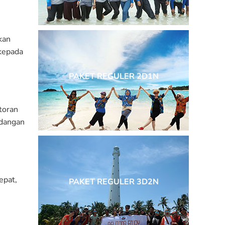
kan
 kepada
PAKET REGULER 2D1N
toran
ndangan
epat,
PAKET REGULER 3D2N