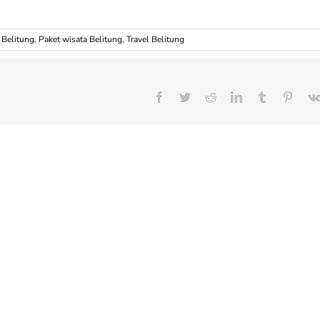
 Belitung
,
Paket wisata Belitung
,
Travel Belitung
Facebook
Twitter
Reddit
LinkedIn
Tumblr
Pinter