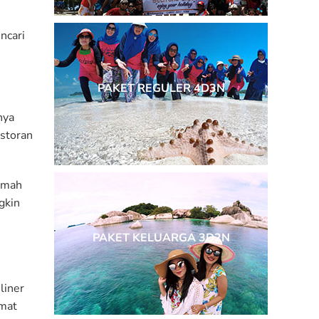
ncari
PAKET REGULER 4D3N
nya
estoran
Rumah
gkin
PAKET KELUARGA 3D2N
liner
amat