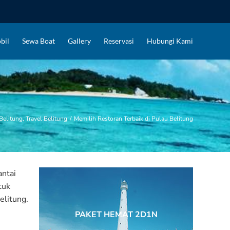
bil
Sewa Boat
Gallery
Reservasi
Hubungi Kami
Belitung
,
Travel Belitung
/
Memilih Restoran Terbaik di Pulau Belitung
antai
tuk
elitung.
PAKET HEMAT 2D1N